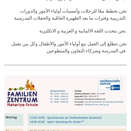
نحن نخطط معًا للرحلات وأمسيات أولياء الأمور والدورات
التدريبية وفترات ما بعد الظهيرة العائلية والحفلات المدرسية.
نحن نتحدث اللغة الالمانية و العربية و الانكليزية.
نحن نتطلع إلى العمل مع أولياء الأمور والأطفال وكل من يعمل
في المدرسة وشركاء التعاون والمتطوعين.