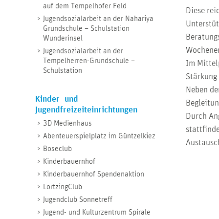
auf dem Tempelhofer Feld
Diese rei
Jugendsozialarbeit an der Nahariya
Unterstüt
Grundschule – Schulstation
Beratungs
Wunderinsel
Wochenen
Jugendsozialarbeit an der
Tempelherren-Grundschule –
Im Mittel
Schulstation
Stärkung 
Neben den
Kinder- und
Begleitun
Jugendfreizeiteinrichtungen
Durch Ang
3D Medienhaus
stattfind
Abenteuerspielplatz im Güntzelkiez
Austausch
Boseclub
Kinderbauernhof
Kinderbauernhof Spendenaktion
LortzingClub
Jugendclub Sonnetreff
Jugend- und Kulturzentrum Spirale