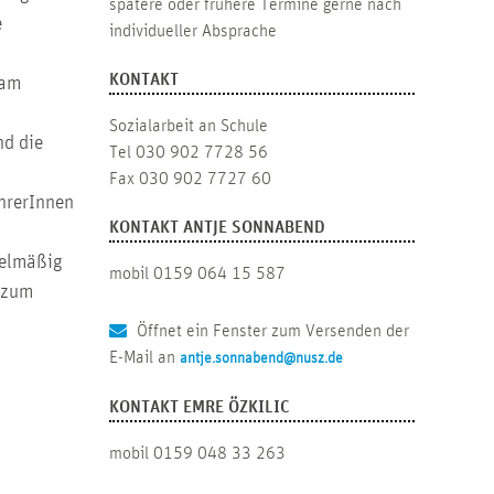
spätere oder frühere Termine gerne nach
e
individueller Absprache
KONTAKT
 am
Sozialarbeit an Schule
nd die
Tel 030 902 7728 56
Fax 030 902 7727 60
ehrerInnen
KONTAKT ANTJE SONNABEND
gelmäßig
mobil 0159 064 15 587
t zum
Öffnet ein Fenster zum Versenden der
E-Mail an
antje.sonnabend@nusz.de
KONTAKT EMRE ÖZKILIC
mobil 0159 048 33 263