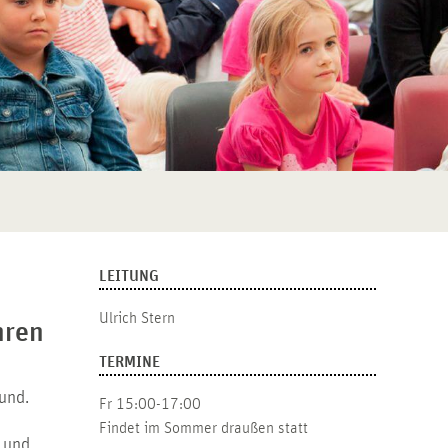
LEITUNG
Ulrich Stern
hren
TERMINE
und.
Fr 15:00-17:00
Findet im Sommer draußen statt
 und