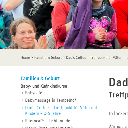
>
>
Home
Familie & Geburt
Dad’s Coffee – Treffpunkt für Väter mi
Familien & Geburt
Dad
Baby- und Kleinkindkurse
Babycafé
Treff
Babymassage in Tempelhof
Dad’s Coffee – Treffpunkt für Väter mit
Kindern – 0-5 Jahre
In locker
Elterncafé – Lichtenrade
Wir gesta