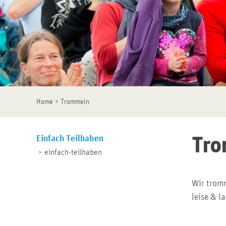
>
Home
Trommeln
Einfach Teilhaben
Tro
einfach-teilhaben
Wir tromm
leise & l